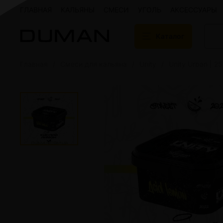
ГЛАВНАЯ
КАЛЬЯНЫ
СМЕСИ
УГОЛЬ
АКСЕССУАРЫ
Каталог
Главная
Смеси для кальяна
Unity
Unity Urban | 2
Подарочные сертификаты
Кальяны
Кальяны Aroma 
Кальяны Sky Ho
Кальяны Ember
Кальяны Palka
Кальяны Gramm
Кальяны Yahya
Кальяны Sunrise
Кальяны Tiaga 
Кальяны Storm
Кальяны Gorilla
Показать все
Уголь для кальяна
Электронные