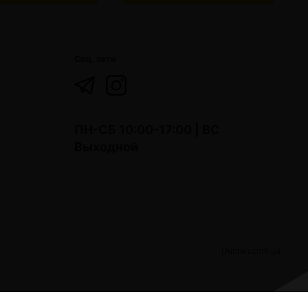
Соц. сети
ПН-СБ 10:00-17:00 | ВС
Выходной
Duman.com.ua