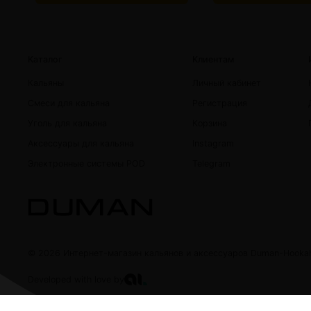
Каталог
Клиентам
Кальяны
Личный кабинет
Смеси для кальяна
Регистрация
Уголь для кальяна
Корзина
Аксессуары для кальяна
Instagram
Электронные системы POD
Telegram
© 2026 Интернет-магазин кальянов и аксессуаров Duman-Hooka
Developed with love by