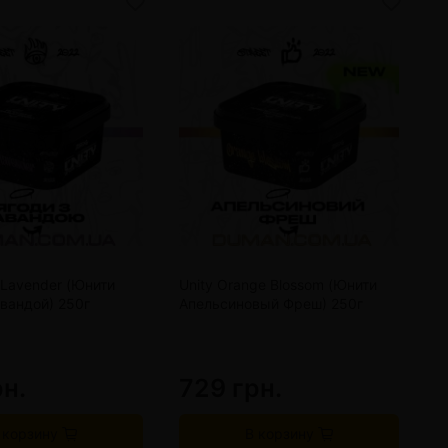
y Lavender (Юнити
Unity Orange Blossom (Юнити
U
вандой) 250г
Апельсиновый Фреш) 250г
Ц
рн.
729 грн.
7
 корзину
В корзину