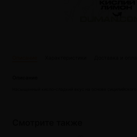
жидкости
Кокосовый уголь для кальяна
Elf Bar Электр
Ореховый уголь для кальяна
Жидкости для э
Прочие электр
Описание
Характеристики
Доставка и опла
Описание
Насыщенный кисло-сладкий вкус на основе сицилийского
Смотрите также