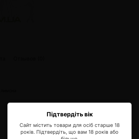
онные системы POD
лектронных систем
онные системы POD
та
Отзывов (0)
 лимона
Підтвердіть вік
Ласкаво просимо!
Сайт містить товари для осіб старше 18
Оберіть мову, на якій бажаєте
років. Підтвердіть, що вам 18 років або
продовжити
більше.