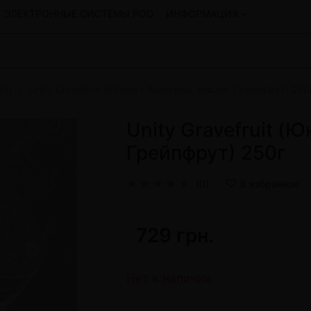
ЭЛЕКТРОННЫЕ СИСТЕМЫ POD
ИНФОРМАЦИЯ
50g
Unity Gravefruit (Юнити - Виноград, Вишня, Грейпфрут) 250
Смеси для кальяна
Hookah
Смеси со скидкой
Unity Gravefruit (
okah
4:20
Грейпфрут) 250г
y
Arawak
Art • X
(0)
В избранное
Бестабачная смесь Bagator
Charisma
Creepy
729 грн.
Hookah
CULTt
Custom
Daim
Нет в наличии
Показать все
 системы POD и