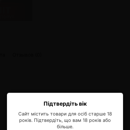
онные системы POD
лектронных систем
онные системы POD
та
Отзывов (0)
Підтвердіть вік
Ласкаво просимо!
Сайт містить товари для осіб старше 18
Оберіть мову, на якій бажаєте
років. Підтвердіть, що вам 18 років або
продовжити
більше.