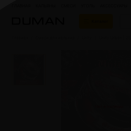
ГЛАВНАЯ
КАЛЬЯНЫ
СМЕСИ
УГОЛЬ
АКСЕССУАРЫ
Каталог
Главная
Смеси для кальяна
Unity
Unity Urban | 2
Подарочные сертификаты
Кальяны
Кальяны Aroma 
Кальяны Sky Ho
Кальяны Ember
Кальяны Palka
Кальяны Gramm
Кальяны Yahya
Кальяны Sunrise
Кальяны Tiaga 
Кальяны Storm
Нет в наличии
Кальяны Gorilla
Показать все
Уголь для кальяна
Электронные