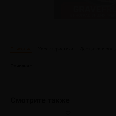
жидкости
Кокосовый уголь для кальяна
Elf Bar Электр
Ореховый уголь для кальяна
Жидкости для э
Прочие электр
Описание
Характеристики
Доставка и опла
Описание
Смотрите также