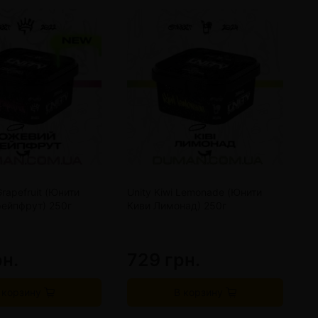
Grapefruit (Юнити
Unity Kiwi Lemonade (Юнити
U
рейпфрут) 250г
Киви Лимонад) 250г
Ж
рн.
729 грн.
7
 корзину
В корзину