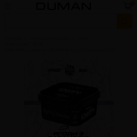
0
Главная
Смеси для кальяна
Unity
Unity Urban | 250g
Unity Berry Lavender (Юнити Ягоды с Лавандой) 250г