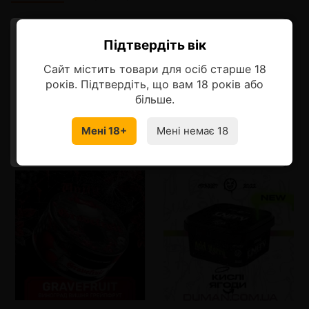
Описание
Підтвердіть вік
Ласкаво просимо!
Нежно ягодный микс с привкусом луговой лаванды
Сайт містить товари для осіб старше 18
Оберіть мову, на якій бажаєте
років. Підтвердіть, що вам 18 років або
продовжити
більше.
Смотрите также
Мені 18+
Мені немає 18
УКРАЇНСЬКА
RU