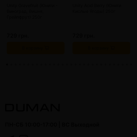
Unity Gravefruit (Юнити -
Unity Acid Berry (Юнити
Виноград, Вишня,
Кислые Ягоды) 250г
Грейпфрут) 250г
729 грн.
729 грн.
В корзину
В корзину
ПН-СБ 10:00-17:00 | ВС Выходной