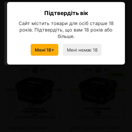
Підтвердіть вік
Описание
Ласкаво просимо!
Сайт містить товари для осіб старше 18
Оберіть мову, на якій бажаєте
років. Підтвердіть, що вам 18 років або
продовжити
більше.
Смотрите также
Мені 18+
Мені немає 18
УКРАЇНСЬКА
RU
Unity Berry Lavender
Unity Tropic Rave (Юнити