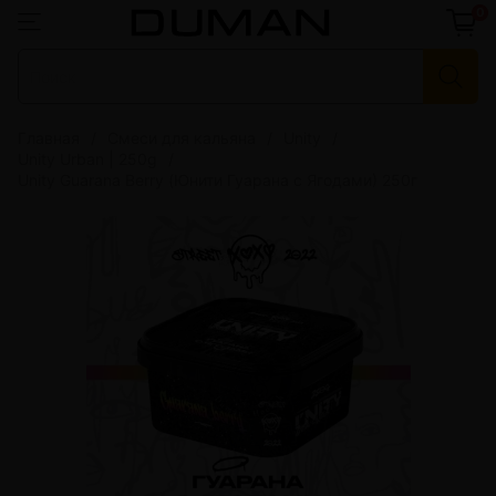
0
Главная
Смеси для кальяна
Unity
Unity Urban | 250g
Unity Guarana Berry (Юнити Гуарана с Ягодами) 250г