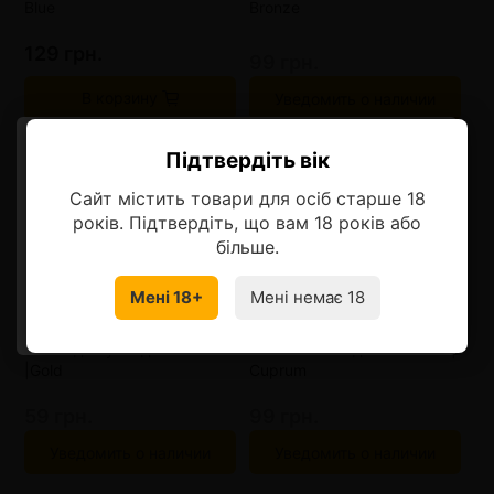
Blue
Bronze
129 грн.
99 грн.
В корзину
Уведомить о наличии
Підтвердіть вік
Ласкаво просимо!
Сайт містить товари для осіб старше 18
Оберіть мову, на якій бажаєте
років. Підтвердіть, що вам 18 років або
продовжити
більше.
Нет в наличии
Нет в наличии
Мені 18+
Мені немає 18
УКРАЇНСЬКА
RU
Вилка для укладки табака
Вилка - шило для кальяна |
|Gold
Cuprum
59 грн.
99 грн.
Уведомить о наличии
Уведомить о наличии