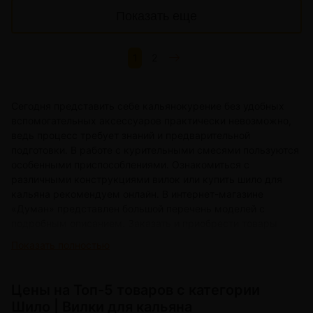
Показать еще
1
2
Сегодня представить себе кальянокурение без удобных
вспомогательных аксессуаров практически невозможно,
ведь процесс требует знаний и предварительной
подготовки. В работе с курительными смесями пользуются
особенными приспособлениями. Ознакомиться с
различными конструкциями вилок или купить шило для
кальяна рекомендуем онлайн. В интернет-магазине
«Думан» представлен большой перечень моделей с
подробным описанием. Заказать и приобрести товары
можно по самым привлекательным ценам.
Показать полностью
Особенности продукции
Цeны на Топ-5 товаров с категории
Наш интернет-магазин предлагает широкий выбор
качественного, прочного, заостренного по форме
Шило | Вилки для кальяна