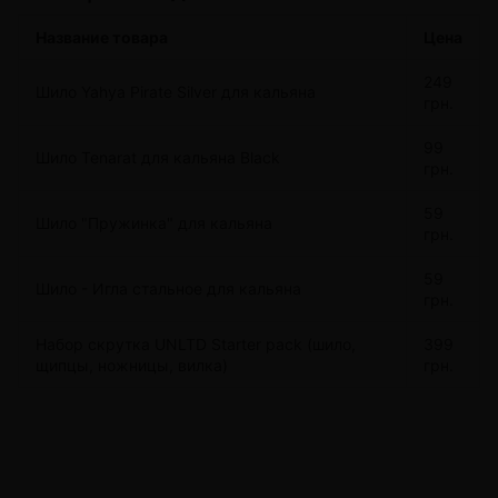
инвентаря. Это лаконичные приспособления, которые
упрощают приготовление смесей и ускоряют прогревание.
Название товара
Цена
Купить можно как единичные экземпляры, так и
укомплектованные наборы. В составе могут быть такие
249
Шило Yahya Pirate Silver для кальяна
элементы, как:
грн.
шило для кальяна;
99
Шило Tenarat для кальяна Black
специальная игла (шило-игла);
грн.
вилка для табака;
приспособление «2 в 1» или «3 в 1», где на каждом
59
Шило "Пружинка" для кальяна
грн.
конце крепится отдельный инструмент.
Использование шила позволит доставать из банок кусочки
59
Шило - Игла стальное для кальяна
смеси, проникая в самые труднодоступные, дальние
грн.
уголки. Применение вилок дает возможность быстро
накладывать нужную порцию из пакета, прекрасно
Набор скрутка UNLTD Starter pack (шило,
399
щипцы, ножницы, вилка)
грн.
справляясь с утрамбовыванием различных по плотности
видов табака, независимо от типа «закладки».
Характеристики продукции
Вилки, иглы или шилья могут различаться по размеру,
конструкции, расцветкам, дизайну. Дополнительные