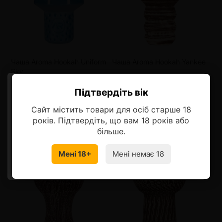
от 3 шт
373 грн.
от 3 шт
209 грн.
от 6 шт
347 грн.
от 6 шт
189 грн.
от 9 шт
321 грн.
от 9 шт
169 грн.
Чаша Aroma Hookah Uniform
Чаша Aroma Hookah Yankee
Sky
Оптовые цены
Оптовые цены
Підтвердіть вік
Ласкаво просимо!
Сайт містить товари для осіб старше 18
Оберіть мову, на якій бажаєте
399 грн.
229 грн.
років. Підтвердіть, що вам 18 років або
продовжити
більше.
В корзину
В корзину
Мені 18+
Мені немає 18
УКРАЇНСЬКА
RU
от 3 шт
209 грн.
от 3 шт
209 грн.