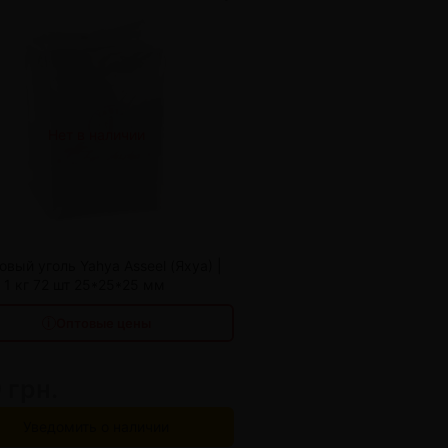
Нет в наличии
10 шт
170 грн.
20 шт
160 грн.
овый уголь Yahya Asseel (Яхуа) |
 1 кг 72 шт 25*25*25 мм
Оптовые цены
 грн.
Уведомить о наличии