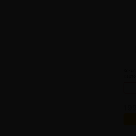
от 
от 
от 
от 
Кокос
Карто
199