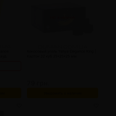
Нет в наличии
93 грн.
86 грн.
80 грн.
gance
Кокосовый уголь Yahya Elegance King |
лауд
Картон 32 куб 25*25*25 мм
79 грн.
чии
Уведомить о наличии