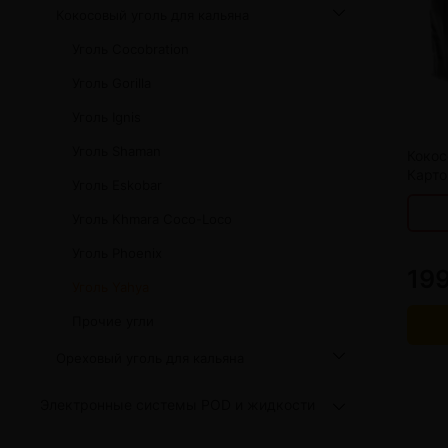
жидкости
Кокосовый уголь для кальяна
Кокосовый уголь для кальяна
Elf Bar Электр
Ореховый уголь для кальяна
Уголь Cocobration
Жидкости для э
от 
Прочие электр
Уголь Gorilla
от 
Уголь Ignis
от 
Уголь Shaman
от 
Кокос
Карто
Уголь Eskobar
Уголь Khmara Coco-Loco
Уголь Phoenix
199
Уголь Yahya
Прочие угли
Ореховый уголь для кальяна
Электронные системы POD и жидкости