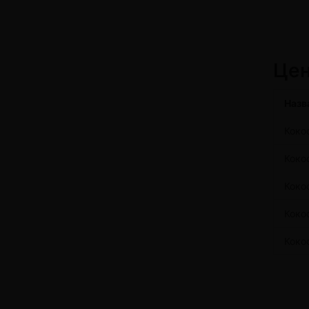
Цeн
Назв
Коко
Коко
Кокос
Коко
Кокос