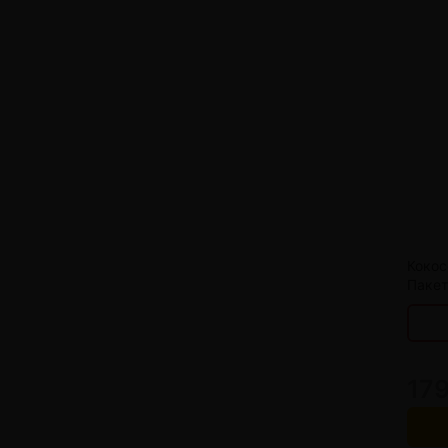
от 
от 
Кокос
Пакет
179