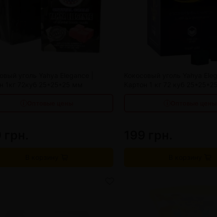
онные системы POD
лектронных систем
5 шт
192 грн.
от 5 шт
онные системы POD
10 шт
185 грн.
от 10 шт
20 шт
178 грн.
от 20 шт
30 шт
170 грн.
от 30 шт
овый уголь Yahya Elegance |
Кокосовый уголь Yahya Eleg
н 1кг 72куб 25*25*25 мм
Картон 1 кг 72 куб 25*25*2
Оптовые цены
Оптовые цены
 грн.
199 грн.
В корзину
В корзину