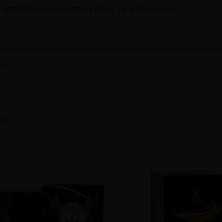
ЭЛЕКТРОННЫЕ СИСТЕМЫ POD
ИНФОРМАЦИЯ
льяна
Уголь Yahya
Смеси для кальяна
Hookah
Смеси со скидкой
okah
4:20
y
Arawak
ьтр
Art • X
Бестабачная смесь Bagator
Charisma
Creepy
Hookah
CULTt
Custom
Daim
Показать все
 системы POD и