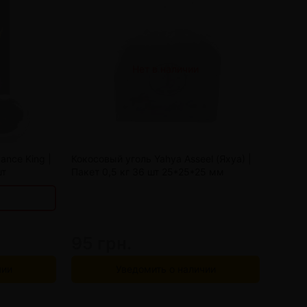
Нет в наличии
192 грн.
185 грн.
178 грн.
170 грн.
ance King |
Кокосовый уголь Yahya Asseel (Яхуа) |
шт
Пакет 0,5 кг 36 шт 25*25*25 мм
95 грн.
чии
Уведомить о наличии