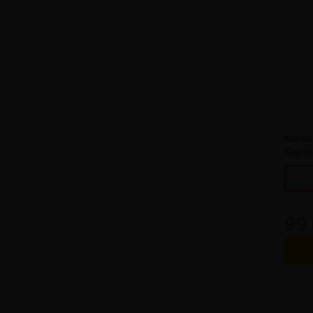
от 
от 
от 
Кокос
Карто
99 