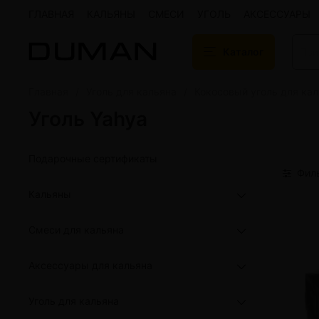
ГЛАВНАЯ
КАЛЬЯНЫ
СМЕСИ
УГОЛЬ
АКСЕССУАРЫ
Каталог
Главная
Уголь для кальяна
Кокосовый уголь для ка
Подарочные сертификаты
Кальяны
Уголь Yahya
Кальяны Aroma 
Кальяны Sky Ho
Кальяны Ember
Подарочные сертификаты
Кальяны Palka
Фил
Кальяны Gramm
Кальяны
Кальяны Yahya
Кальяны Sunrise
Смеси для кальяна
Кальяны Tiaga 
Кальяны Storm
Аксессуары для кальяна
Кальяны Gorilla
Показать все
Уголь для кальяна
Уголь для кальяна
Электронные