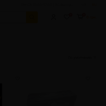
ПН-СБ 10:00-17:00 | ВС Выходной
UA
RU
0
0
0 грн.
Аксессуары для кальяна
Чаши для кальяна
Персональные мундштуки
Шило | Вилки для кальяна
Щипцы для кальяна
По умолчанию
Ерши, щетки и средства для чистки кальяна
Сумки для кальяна
Колбы для кальяна
Улавливатели жидкости - мелассы
Колпаки и сетки для кальяна
Красители для колбы
Показать все