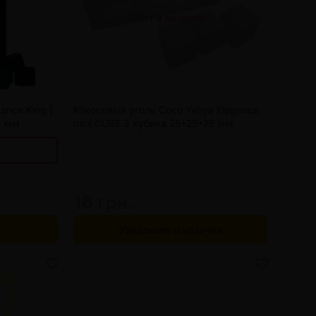
Нет в наличии
192 грн.
185 грн.
178 грн.
170 грн.
ance King |
Кокосовый уголь Coco Yahya Elegance
5 мм
mini CUBE 3 кубика 25*25*25 мм
16 грн.
Уведомить о наличии