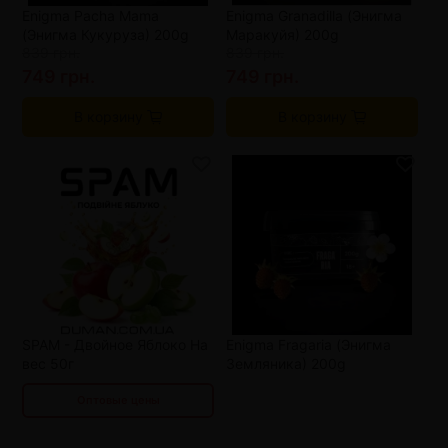
Enigma Pacha Mama
Enigma Granadilla (Энигма
(Энигма Кукуруза) 200g
Маракуйя) 200g
839 грн.
839 грн.
749 грн.
749 грн.
В корзину
В корзину
от 3 шт
149 грн.
от 6 шт
129 грн.
от 9 шт
109 грн.
SPAM - Двойное Яблоко На
Enigma Fragaria (Энигма
вес 50г
Земляника) 200g
Оптовые цены