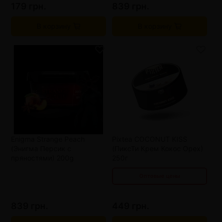
179 грн.
839 грн.
В корзину
В корзину
от 3 шт
405 грн.
от 6 шт
360 грн.
от 9 шт
315 грн.
Enigma Strange Peach
Pixtea COCONUT KISS
от 12 шт
270 грн.
(Энигма Персик с
(ПиксТи Крем Кокос Орех)
пряностями) 200g
250г
Оптовые цены
839 грн.
449 грн.