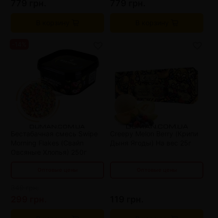
779 грн.
779 грн.
В корзину
В корзину
-14%
от 3 шт
329 грн.
от 6 шт
308 грн.
от 5 шт
103 грн.
от 9 шт
287 грн.
от 10 шт
87 грн.
Бестабачная смесь Swipe
Creepy Melon Berry (Крипи
от 12 шт
266 грн.
от 15 шт
70 грн.
Morning Flakes (Свайп
Дыня Ягоды) На вес 25г
Овсяные Хлопья) 250г
Оптовые цены
Оптовые цены
349 грн.
299 грн.
119 грн.