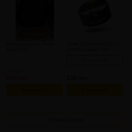
от 4 шт
211 грн.
от 8 шт
183 грн.
от 12 шт
155 грн.
от 16 шт
127 грн.
Heven Evergreen (Хевен
Pixtea DARING PINEAPPLE
Хвоя) 200г
(ПиксТи Ананас) 100г
Оптовые цены
739 грн.
649 грн.
239 грн.
В корзину
В корзину
Показать еще