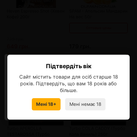
от 6 шт
129 грн.
от 9 шт
109 грн.
Heven Espresso Shot (Хевен
SPAM - Апельсин Мандарин
Кофе) 200г
На вес 50г
Оптовые цены
739 грн.
649 грн.
179 грн.
В корзину
В корзину
Підтвердіть вік
Ласкаво просимо!
-18%
Сайт містить товари для осіб старше 18
Оберіть мову, на якій бажаєте
років. Підтвердіть, що вам 18 років або
продовжити
більше.
Мені 18+
Мені немає 18
УКРАЇНСЬКА
RU
от 4 шт
93 грн.
от 8 шт
77 грн.
Turbo APEROLLA
Turbo COLA CADDY (Турбо
от 12 шт
61 грн.
TESTAROSSA (Турбо
Кола Ваниль) 250г