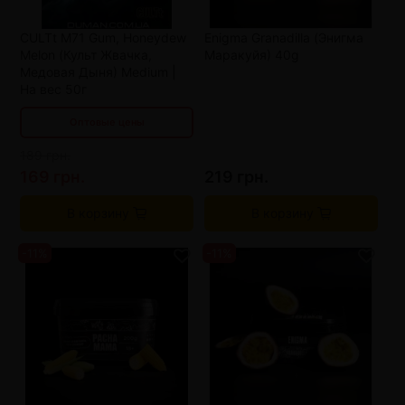
от 4 шт
175 грн.
CULTt M71 Gum, Honeydew
Enigma Granadilla (Энигма
от 8 шт
161 грн.
Melon (Культ Жвачка,
Маракуйя) 40g
от 12 шт
147 грн.
Медовая Дыня) Medium |
На вес 50г
Оптовые цены
189 грн.
169 грн.
219 грн.
В корзину
В корзину
-11%
-11%