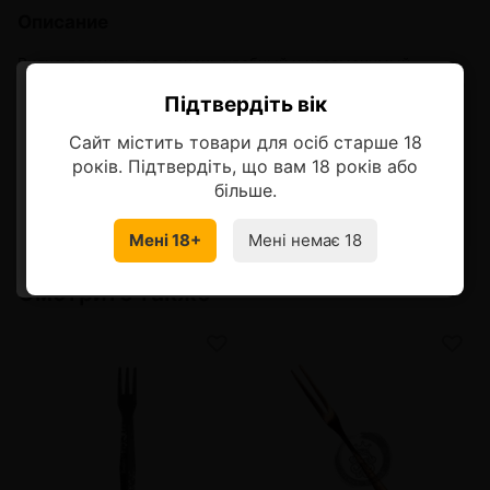
Описание
Вилка для кальяна - очень удобный и незаменимый
инструмент любителя кальяна для быстрого и аккуратного
Підтвердіть вік
укладывания табака в чашке.
Ласкаво просимо!
Сайт містить товари для осіб старше 18
Материал
- Нержавеющая сталь
Оберіть мову, на якій бажаєте
років. Підтвердіть, що вам 18 років або
Длина
- 10 см
продовжити
більше.
Мені 18+
Мені немає 18
УКРАЇНСЬКА
RU
Смотрите также