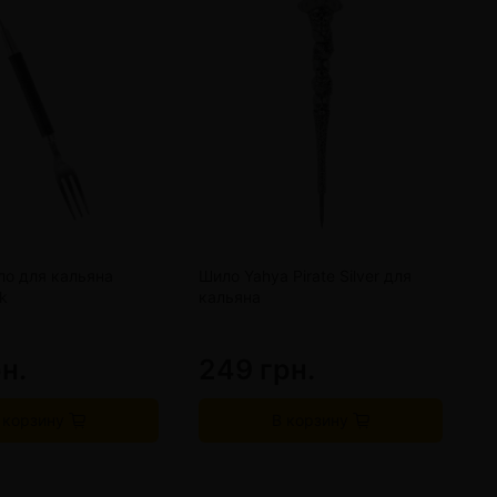
ло для кальяна
Шило Yahya Pirate Silver для
Ш
k
кальяна
к
н.
249 грн.
5
 корзину
В корзину