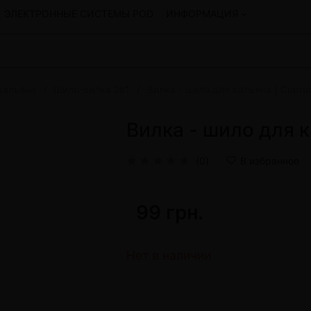
ЭЛЕКТРОННЫЕ СИСТЕМЫ POD
ИНФОРМАЦИЯ
кальяна
Шило-вилка 2в1
Вилка - шило для кальяна | Cupr
Смеси для кальяна
Hookah
Смеси со скидкой
Вилка - шило для 
okah
4:20
y
Arawak
(0)
В избранное
Art • X
Бестабачная смесь Bagator
Charisma
99 грн.
Creepy
Hookah
CULTt
Custom
Нет в наличии
Daim
Показать все
 системы POD и