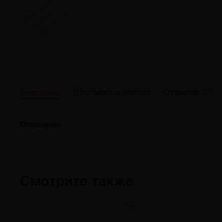
жидкости
Кокосовый уголь для кальяна
Elf Bar Электр
Ореховый уголь для кальяна
Жидкости для э
Прочие электр
Описание
Доставка и оплата
Отзывов (0)
Описание
Смотрите также