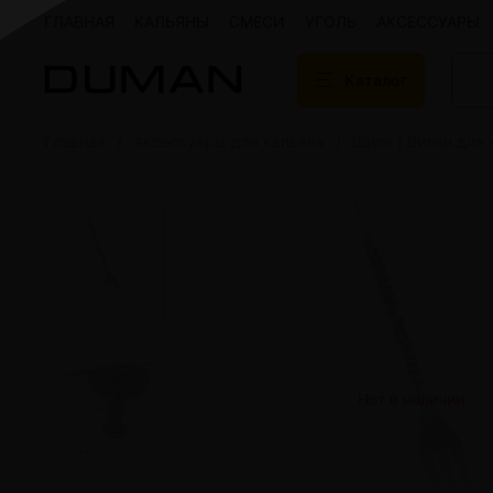
ГЛАВНАЯ
КАЛЬЯНЫ
СМЕСИ
УГОЛЬ
АКСЕССУАРЫ
Каталог
Главная
Аксессуары для кальяна
Шило | Вилки для 
Подарочные сертификаты
Кальяны
Кальяны Aroma 
Кальяны Sky Ho
Кальяны Ember
Кальяны Palka
Кальяны Gramm
Кальяны Yahya
Кальяны Sunrise
Кальяны Tiaga 
Нет в наличии
Кальяны Storm
Кальяны Gorilla
Показать все
Уголь для кальяна
Электронные