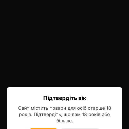
онные системы POD
лектронных систем
онные системы POD
Підтвердіть вік
Ласкаво просимо!
Сайт містить товари для осіб старше 18
Оберіть мову, на якій бажаєте
років. Підтвердіть, що вам 18 років або
продовжити
більше.