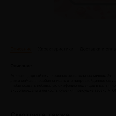
жидкости
Кокосовый уголь для кальяна
Elf Bar Электр
Ореховый уголь для кальяна
Жидкости для э
Прочие электр
Описание
Характеристики
Доставка и опла
Описание
Это легендарный вкус красных жевательных мишек. Этот в
даже сейчас способен описать это непревзойденное ощ
чтобы создать небывалую симфонию леденцов в кальянно
вкусопередача и легкость курения, присущие табаку ATOM 
Смотрите также