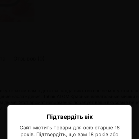
онные системы POD
лектронных систем
онные системы POD
та
Отзывов (0)
кус знаком нам с детства, когда никто из нас не мог устоять
ущение наслаждения. Табак ATOM Красные жевательные мишки 
м дыме. Этот аромат непременно порадует ваши вкусовые рец
i, дополнят это впечатление.
Підтвердіть вік
Ласкаво просимо!
Сайт містить товари для осіб старше 18
Оберіть мову, на якій бажаєте
років. Підтвердіть, що вам 18 років або
продовжити