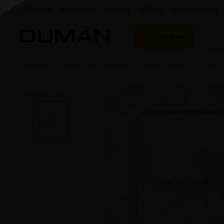
ГЛАВНАЯ
КАЛЬЯНЫ
СМЕСИ
УГОЛЬ
АКСЕССУАРЫ
Каталог
Главная
Смеси для кальяна
Прочие смеси
Atom
Подарочные сертификаты
Кальяны
Кальяны Aroma 
Кальяны Sky Ho
Кальяны Ember
Кальяны Palka
Кальяны Gramm
Кальяны Yahya
Кальяны Sunrise
Кальяны Tiaga 
Кальяны Storm
Нет в наличии
Кальяны Gorilla
Показать все
Уголь для кальяна
Электронные