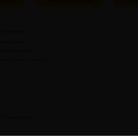
аличии
Уведомить о наличии
Уведо
Информация
Новости и блог
Доставка и оплата
График работы и Контакты
h |
Duman.com.ua