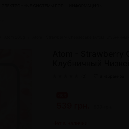
ЭЛЕКТРОННЫЕ СИСТЕМЫ POD
ИНФОРМАЦИЯ
Atom 200g
Atom - Strawberry Cheesecake (Атом Клубничный
Смеси для кальяна
Hookah
Смеси со скидкой
Atom - Strawberry
okah
4:20
Клубничный Чизке
y
Arawak
Art • X
(0)
В избранное
Бестабачная смесь Bagator
Charisma
Creepy
-10%
Hookah
CULTt
539 грн.
Custom
599 грн.
Daim
Показать все
Нет в наличии
 системы POD и