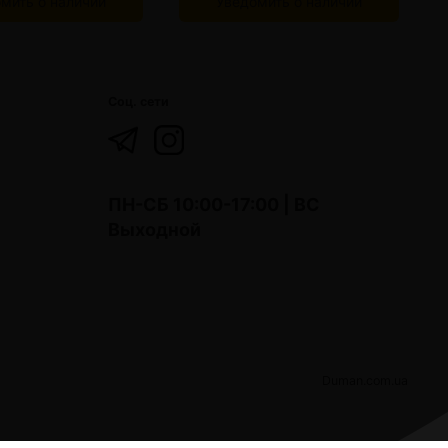
мить о наличии
Уведомить о наличии
Соц. сети
ПН-СБ 10:00-17:00 | ВС
Выходной
Duman.com.ua