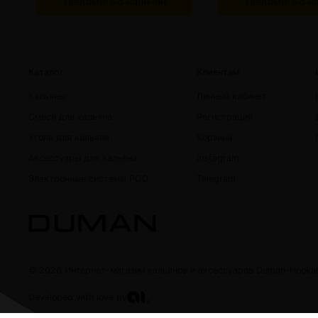
Уведомить о наличии
Уведомить о н
Каталог
Клиентам
Кальяны
Личный кабинет
Смеси для кальяна
Регистрация
Уголь для кальяна
Корзина
Аксессуары для кальяна
Instagram
Электронные системы POD
Telegram
© 2026 Интернет-магазин кальянов и аксессуаров Duman-Hooka
Developed with love by