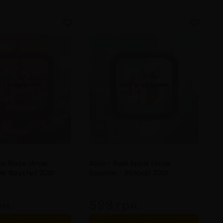
т в наличии
Нет в наличии
ic Blaze (Атом
Atom - Basil Apple (Атом
A
ие Фрукты) 200г
Базилик - Яблоко) 200г
М
А
рн.
599 грн.
5