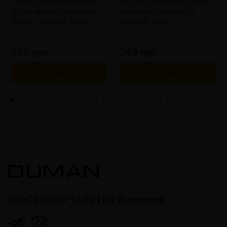
CULTt C09 Road Runner II
CULTt C22 Pinkman (Культ
(Культ Манго, Маракуйя,
Клубника, Грейпфрут,
Ананас, Ваниль) 100g
Малина) 100g
369 грн.
369 грн.
В корзину
В корзину
ПН-СБ 10:00-17:00 | ВС Выходной