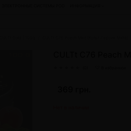
ЭЛЕКТРОННЫЕ СИСТЕМЫ POD
ИНФОРМАЦИЯ
CULTt Gold | 100g
CULTt C76 Peach Mint (Культ Персик Мята)
Смеси для кальяна
Hookah
Смеси со скидкой
CULTt C76 Peach M
okah
4:20
y
Arawak
(0)
В избранное
Art • X
Бестабачная смесь Bagator
Charisma
369 грн.
Creepy
Hookah
CULTt
Custom
Нет в наличии
Daim
Показать все
 системы POD и