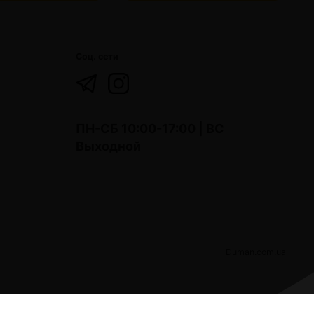
Соц. сети
ПН-СБ 10:00-17:00 | ВС
Выходной
Duman.com.ua