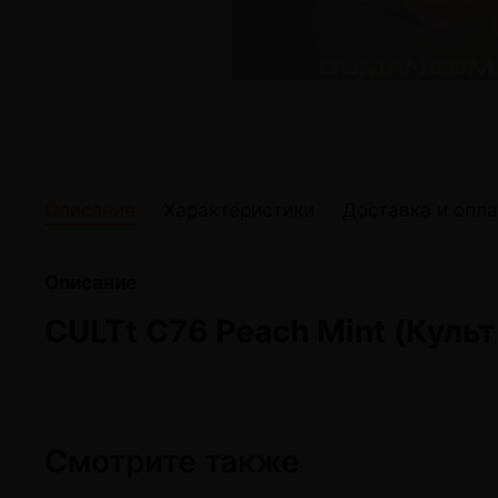
жидкости
Кокосовый уголь для кальяна
Elf Bar Электр
Ореховый уголь для кальяна
Жидкости для э
Прочие электр
Описание
Характеристики
Доставка и опла
Описание
CULTt C76 Peach Mint (Куль
Смотрите также