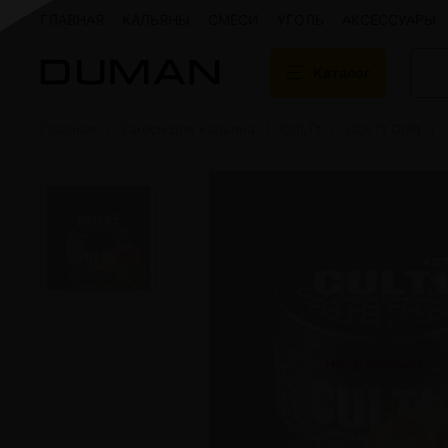
ГЛАВНАЯ
КАЛЬЯНЫ
СМЕСИ
УГОЛЬ
АКСЕССУАРЫ
Каталог
Главная
Смеси для кальяна
CULTt
CULTt Gold
Подарочные сертификаты
Кальяны
Кальяны Aroma 
Кальяны Sky Ho
Кальяны Ember
Кальяны Palka
Кальяны Gramm
Кальяны Yahya
Кальяны Sunrise
Кальяны Tiaga 
Кальяны Storm
Нет в наличии
Кальяны Gorilla
Показать все
Уголь для кальяна
Электронные