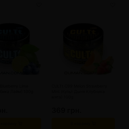
Blueberry Lime
CULTt C99 Melon Strawberry
C
убика Лайм) 100g
Mint (Культ Дыня Клубника
(
мята) 100g
рн.
369 грн.
3
 корзину
В корзину