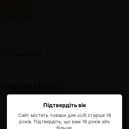
онные системы POD
лектронных систем
онные системы POD
та
Отзывов (0)
т Персик Мята)
Підтвердіть вік
Ласкаво просимо!
Сайт містить товари для осіб старше 18
Оберіть мову, на якій бажаєте
років. Підтвердіть, що вам 18 років або
продовжити
більше.