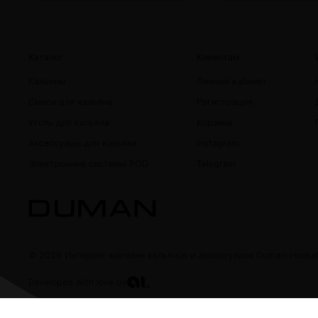
Каталог
Клиентам
Кальяны
Личный кабинет
Смеси для кальяна
Регистрация
Уголь для кальяна
Корзина
Аксессуары для кальяна
Instagram
Электронные системы POD
Telegram
© 2026 Интернет-магазин кальянов и аксессуаров Duman-Hooka
Developed with love by