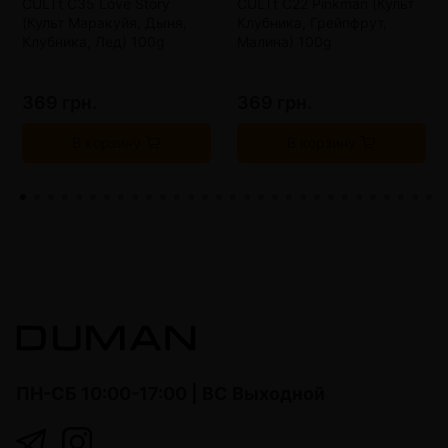
CULTt C35 Love Story
CULTt C22 Pinkman (Культ
(Культ Маракуйя, Дыня,
Клубника, Грейпфрут,
Клубника, Лед) 100g
Малина) 100g
369 грн.
369 грн.
В корзину
В корзину
ПН-СБ 10:00-17:00 | ВС Выходной