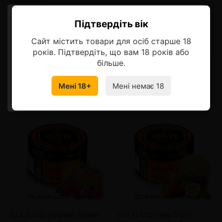
Описание
Підтвердіть вік
Ласкаво просимо!
Сайт містить товари для осіб старше 18
Оберіть мову, на якій бажаєте
років. Підтвердіть, що вам 18 років або
продовжити
більше.
Смотрите также
Мені 18+
Мені немає 18
УКРАЇНСЬКА
RU
CULTt C22 Pinkman (Культ
CULTt C35 Love Story