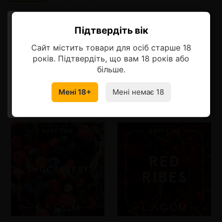
Описание
Підтвердіть вік
Ласкаво просимо!
Неординарный и насыщенный аромат кипарисовой рощи.
Сайт містить товари для осіб старше 18
Оберіть мову, на якій бажаєте
років. Підтвердіть, що вам 18 років або
продовжити
більше.
Мені 18+
Мені немає 18
Смотрите также
УКРАЇНСЬКА
RU