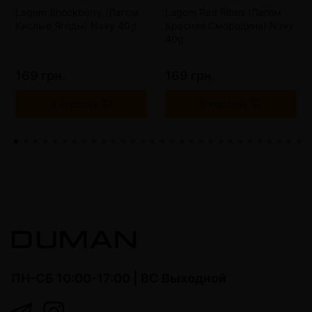
Lagom Shockberry (Лагом
Lagom Red Ribes (Лагом
Кислые Ягоды) Navy 40g
Красная Смородина) Navy
40g
169 грн.
169 грн.
В корзину
В корзину
ПН-СБ 10:00-17:00 | ВС Выходной