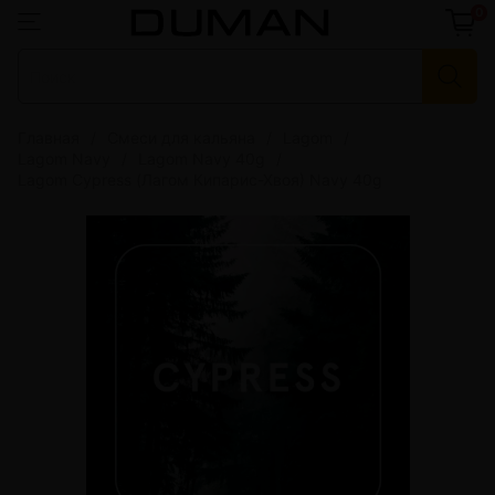
0
Главная
Смеси для кальяна
Lagom
Lagom Navy
Lagom Navy 40g
Lagom Cypress (Лагом Кипарис-Хвоя) Navy 40g