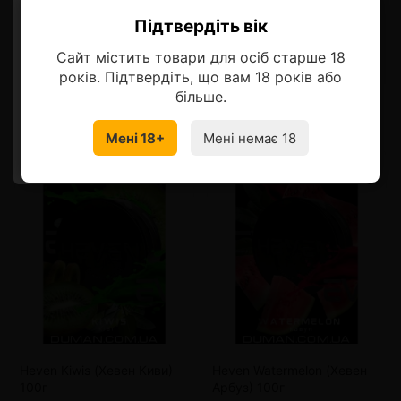
Описание
Підтвердіть вік
Ласкаво просимо!
Сайт містить товари для осіб старше 18
Оберіть мову, на якій бажаєте
років. Підтвердіть, що вам 18 років або
продовжити
більше.
Смотрите также
Мені 18+
Мені немає 18
УКРАЇНСЬКА
RU
Heven Kiwis (Хевен Киви)
Heven Watermelon (Хевен
100г
Арбуз) 100г