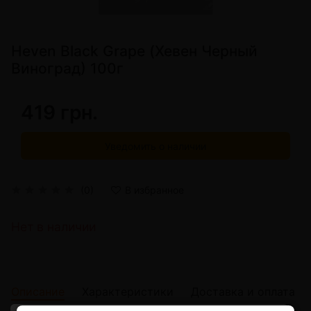
Heven Black Grape (Хевен Черный
Виноград) 100г
419 грн.
Уведомить о наличии
(0)
В избранное
Нет в наличии
Описание
Характеристики
Доставка и оплата