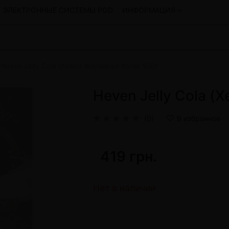
ЭЛЕКТРОННЫЕ СИСТЕМЫ POD
ИНФОРМАЦИЯ
Heven Jelly Cola (Хевен Желейная Кола) 100г
Смеси для кальяна
Hookah
Смеси со скидкой
Heven Jelly Cola (
okah
4:20
y
Arawak
(0)
В избранное
Art • X
Бестабачная смесь Bagator
Charisma
419 грн.
Creepy
Hookah
CULTt
Custom
Нет в наличии
Daim
Показать все
 системы POD и