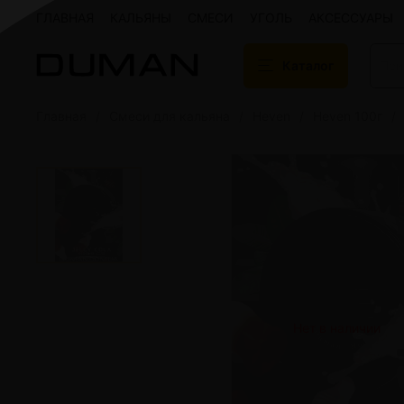
ГЛАВНАЯ
КАЛЬЯНЫ
СМЕСИ
УГОЛЬ
АКСЕССУАРЫ
Каталог
Главная
Смеси для кальяна
Heven
Heven 100г
Подарочные сертификаты
Кальяны
Кальяны Aroma 
Кальяны Sky Ho
Кальяны Ember
Кальяны Palka
Кальяны Gramm
Кальяны Yahya
Кальяны Sunrise
Кальяны Tiaga 
Кальяны Storm
Нет в наличии
Кальяны Gorilla
Показать все
Уголь для кальяна
Электронные