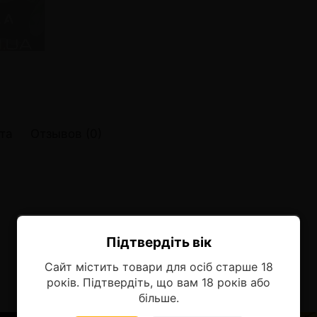
онные системы POD
лектронных систем
онные системы POD
та
Отзывов (0)
Підтвердіть вік
Ласкаво просимо!
Сайт містить товари для осіб старше 18
Оберіть мову, на якій бажаєте
років. Підтвердіть, що вам 18 років або
продовжити
більше.