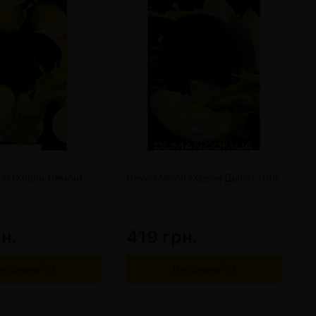
on (Хевен Лимон)
Heven Melon (Хевен Дыня) 100г
H
К
н.
419 грн.
4
 корзину
В корзину