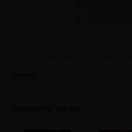
жидкости
Кокосовый уголь для кальяна
Elf Bar Электр
Ореховый уголь для кальяна
Жидкости для э
Прочие электр
Описание
Характеристики
Доставка и опла
Описание
Смотрите также