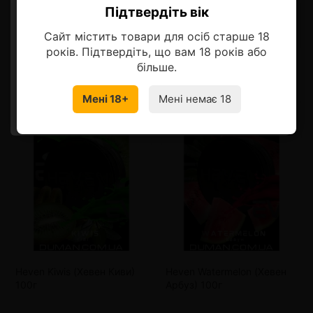
Описание
Підтвердіть вік
Ласкаво просимо!
Сайт містить товари для осіб старше 18
Оберіть мову, на якій бажаєте
років. Підтвердіть, що вам 18 років або
продовжити
більше.
Смотрите также
Мені 18+
Мені немає 18
УКРАЇНСЬКА
RU
Heven Kiwis (Хевен Киви)
Heven Watermelon (Хевен
100г
Арбуз) 100г