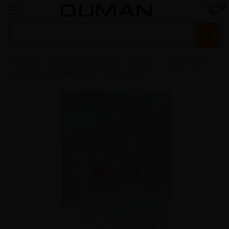
0
Главная
Смеси для кальяна
Heven
Heven 100г
Heven Colder (Хевен Лед - Холод) 100г
Нет в наличии