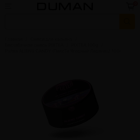
0
Главная
Смеси для кальяна
Бестабачная смесь PIXTEA
PIXTEA 100g
Pixtea ALIENS CANDY (ПиксТи Ягодный Леденец) 100г