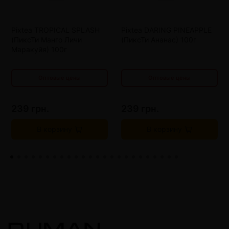
от 8 шт
183 грн.
от 8 шт
183 грн.
Pixtea TROPICAL SPLASH
Pixtea DARING PINEAPPLE
от 12 шт
155 грн.
от 12 шт
155 грн.
(ПиксТи Манго Личи
(ПиксТи Ананас) 100г
от 16 шт
127 грн.
от 16 шт
127 грн.
Маракуйя) 100г
Оптовые цены
Оптовые цены
239 грн.
239 грн.
В корзину
В корзину