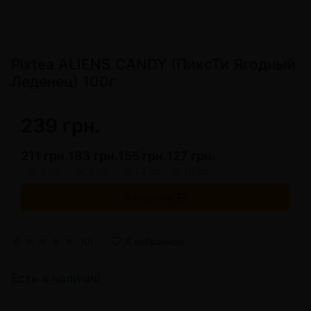
Pixtea ALIENS CANDY (ПиксТи Ягодный
Леденец) 100г
239 грн.
211 грн.
183 грн.
155 грн.
127 грн.
от 4 шт.
от 8 шт.
от 12 шт.
от 16 шт.
В корзину
(0)
В избранное
Есть в наличии