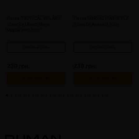
от 8 шт
183 грн.
от 8 шт
183 грн.
Pixtea TROPICAL SPLASH
Pixtea DARING PINEAPPLE
от 12 шт
155 грн.
от 12 шт
155 грн.
(ПиксТи Манго Личи
(ПиксТи Ананас) 100г
от 16 шт
127 грн.
от 16 шт
127 грн.
Маракуйя) 100г
Оптовые цены
Оптовые цены
239 грн.
239 грн.
В корзину
В корзину