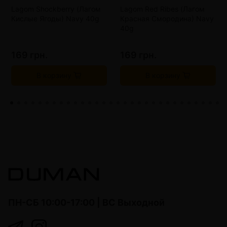
Lagom Shockberry (Лагом
Lagom Red Ribes (Лагом
Кислые Ягоды) Navy 40g
Красная Смородина) Navy
40g
169 грн.
169 грн.
В корзину
В корзину
ПН-СБ 10:00-17:00 | ВС Выходной