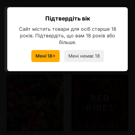
Описание
Підтвердіть вік
Ласкаво просимо!
Завораживающий вкус вишневого настроения
Сайт містить товари для осіб старше 18
Оберіть мову, на якій бажаєте
років. Підтвердіть, що вам 18 років або
продовжити
більше.
Мені 18+
Мені немає 18
Смотрите также
УКРАЇНСЬКА
RU