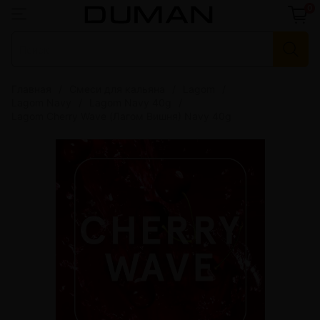
0
Главная
Смеси для кальяна
Lagom
Lagom Navy
Lagom Navy 40g
Lagom Cherry Wave (Лагом Вишня) Navy 40g