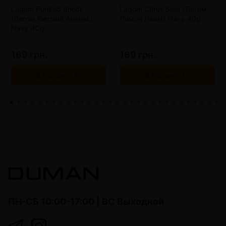
Lagom Punked Shock
Lagom Citrus Sour (Лагом
(Лагом Кислый Ананас)
Лимон Лайм) Navy 40g
Navy 40g
169 грн.
169 грн.
В корзину
В корзину
ПН-СБ 10:00-17:00 | ВС Выходной