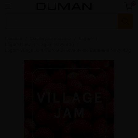
0
Главная
Смеси для кальяна
Lagom
Lagom Navy
Lagom Navy 40g
Lagom Village Jam (Лагом Земляничное Варенье) Navy 40g