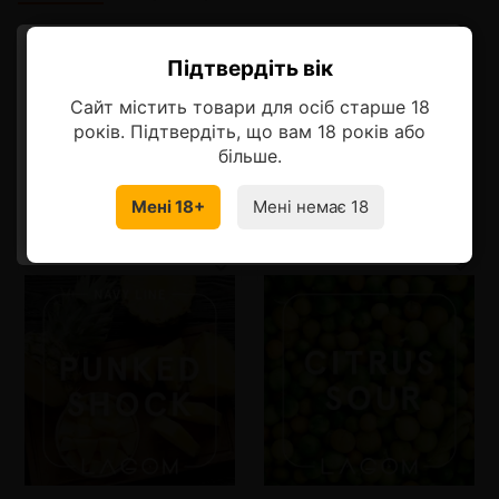
Описание
Підтвердіть вік
Ласкаво просимо!
Бабушкино земляничное варенье
Сайт містить товари для осіб старше 18
Оберіть мову, на якій бажаєте
років. Підтвердіть, що вам 18 років або
продовжити
більше.
Мені 18+
Мені немає 18
Смотрите также
УКРАЇНСЬКА
RU