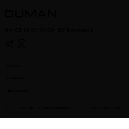
ПН-СБ 10:00-17:00 | ВС Выходной
Каталог
Клиентам
Информация
© 2026 Интернет-магазин кальянов и аксессуаров Duman-Hookah
|
Duman.com.ua
Duman.com.ua