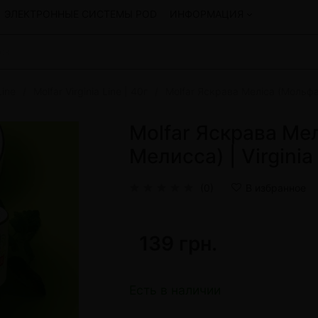
ЭЛЕКТРОННЫЕ СИСТЕМЫ POD
ИНФОРМАЦИЯ
Line
Molfar Virginia Line | 40г
Molfar Яскрава Меліса (Мольфар
Смеси для кальяна
Hookah
Смеси со скидкой
Molfar Яскрава Ме
okah
4:20
Мелисса) | Virginia
y
Arawak
Art • X
(0)
В избранное
Бестабачная смесь Bagator
Charisma
Creepy
139 грн.
Hookah
CULTt
Custom
Daim
Есть в наличии
Показать все
 системы POD и