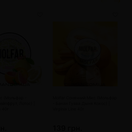
ос (Мольфар -
Molfar Сонячний Мікс (Мольфар
M
ейпфрут, Лотос) |
- Банан Гуава Дыня Кокос) |
А
e 40г
Virginia Line 40г
4
н.
139 грн.
1