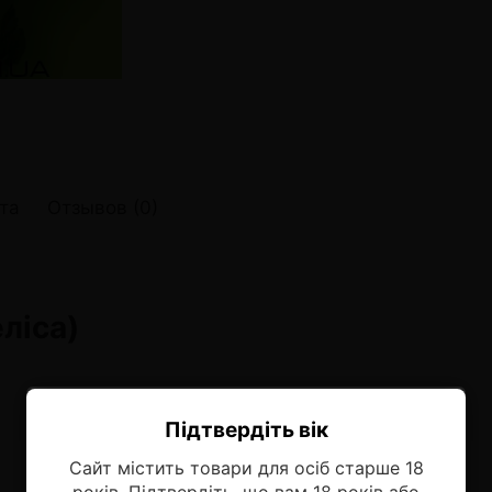
онные системы POD
лектронных систем
онные системы POD
та
Отзывов (0)
ліса)
Підтвердіть вік
Ласкаво просимо!
Сайт містить товари для осіб старше 18
Оберіть мову, на якій бажаєте