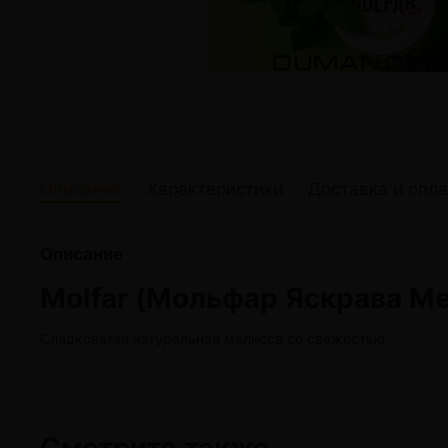
жидкости
Кокосовый уголь для кальяна
Elf Bar Электр
Ореховый уголь для кальяна
Жидкости для э
Прочие электр
Описание
Характеристики
Доставка и опла
Описание
Molfar (Мольфар Яскрава Ме
Сладковатая натуральная мелисса со свежестью.
Смотрите также