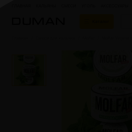
ГЛАВНАЯ
КАЛЬЯНЫ
СМЕСИ
УГОЛЬ
АКСЕССУАРЫ
Каталог
Главная
Смеси для кальяна
Molfar
Molfar Virginia 
Подарочные сертификаты
Кальяны
Кальяны Aroma 
Кальяны Sky Ho
Кальяны Ember
Кальяны Palka
Кальяны Gramm
Кальяны Yahya
Кальяны Sunrise
Кальяны Tiaga 
Кальяны Storm
Кальяны Gorilla
Показать все
Уголь для кальяна
Электронные