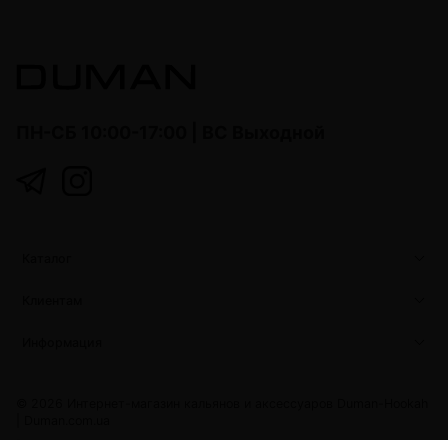
ПН-СБ 10:00-17:00 | ВС Выходной
Каталог
Клиентам
Информация
© 2026 Интернет-магазин кальянов и аксессуаров Duman-Hookah
|
Duman.com.ua
Duman.com.ua