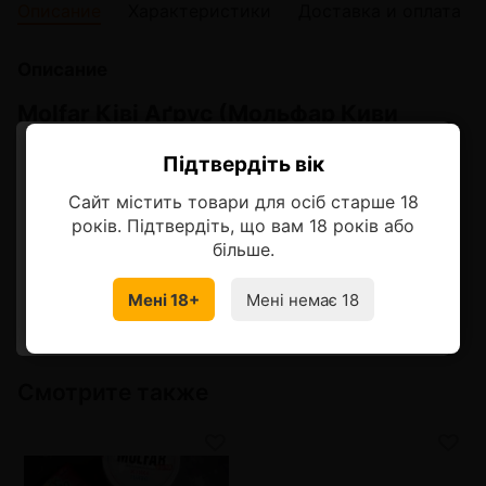
Описание
Характеристики
Доставка и оплата
Описание
Molfar Ківі Аґрус (Мольфар Киви
Крыжовник)
Підтвердіть вік
Ласкаво просимо!
А во сколько лет вы узнали, что китайский Киви называют
Сайт містить товари для осіб старше 18
побратимом родненького крыжовника?
Оберіть мову, на якій бажаєте
років. Підтвердіть, що вам 18 років або
В "сейчас лет", пожалуй. А Мольфар знал об этом давно,
продовжити
більше.
так что замиксовать 2 такие похожие, но и такие разные
ягоды, - топ, бескомпромиссно!
Мені 18+
Мені немає 18
УКРАЇНСЬКА
RU
Смотрите также