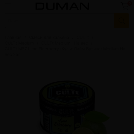
0
Главная
Смеси для кальяна
CULTt
CULTt Medium
CULTt Medium | На вес
CULTt M87 Lime Elderberry (Культ Лайм Бузина) Medium На
вес 25г