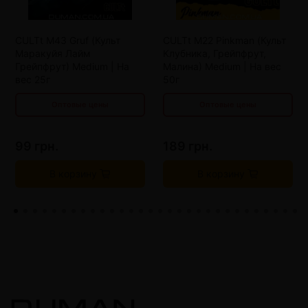
от 5 шт
91 грн.
от 4 шт
175 грн.
CULTt M43 Gruf (Культ
CULTt M22 Pinkman (Культ
от 10 шт
83 грн.
от 8 шт
161 грн.
Маракуйя Лайм
Клубника, Грейпфрут,
от 15 шт
75 грн.
от 12 шт
147 грн.
Грейпфрут) Medium | На
Малина) Medium | На вес
вес 25г
50г
Оптовые цены
Оптовые цены
99 грн.
189 грн.
В корзину
В корзину