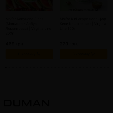
Molfar Кавунове Зілля
Molfar Ківі Аґрус (Мольфар
(Мольфар - Арбуз,
Киви Крыжовник) | Virginia
Лемонграсс) | Virginia Line
Line 100г
200г
469 грн.
279 грн.
В корзину
В корзину