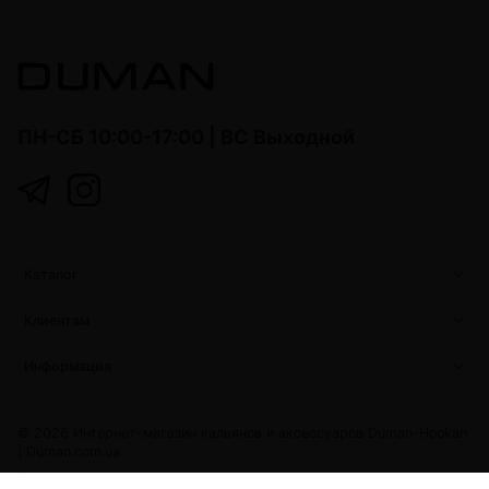
ПН-СБ 10:00-17:00 | ВС Выходной
Каталог
Клиентам
Информация
© 2026 Интернет-магазин кальянов и аксессуаров Duman-Hookah
|
Duman.com.ua
Duman.com.ua