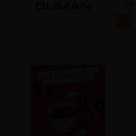
0
Главная
Смеси для кальяна
4:20
420 Classic
420 Classic | 250g
4:20 WATERMELON MARGARITA (4:20 Арбуз, Текила, Лайм)
250г