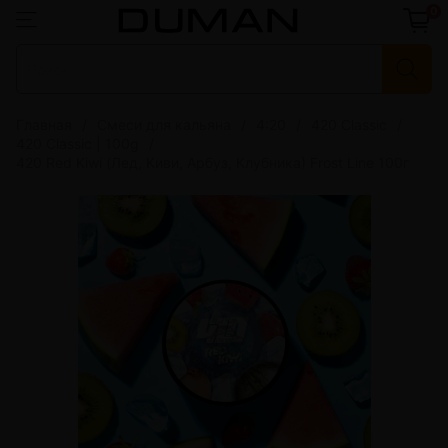
0
Главная
Смеси для кальяна
4:20
420 Classic
420 Classic | 100g
420 Red Kiwi (Лед, Киви, Арбуз, Клубника) Frost Line 100г