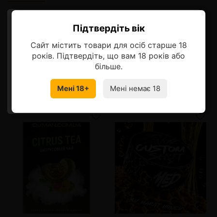
Описание
Підтвердіть вік
Ласкаво просимо!
Впечатляющий кисло-сладкий вкус яркой мякоти киви с
Сайт містить товари для осіб старше 18
ягодным оттенком клубники и красными нотками арбуза.
Оберіть мову, на якій бажаєте
років. Підтвердіть, що вам 18 років або
продовжити
більше.
Мені 18+
Мені немає 18
УКРАЇНСЬКА
RU
Смотрите также