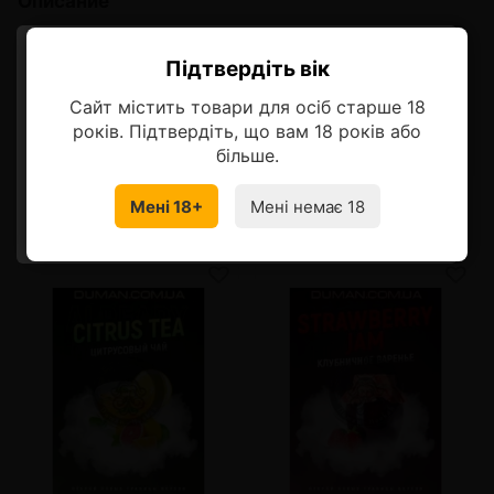
Описание
4:20 Wildberry (4:20 Земляника)
Підтвердіть вік
Ласкаво просимо!
Композиция свежих лесных ягод с ярковыраженными
Сайт містить товари для осіб старше 18
оттенками земляники
Оберіть мову, на якій бажаєте
років. Підтвердіть, що вам 18 років або
продовжити
більше.
Мені 18+
Мені немає 18
УКРАЇНСЬКА
RU
Смотрите также