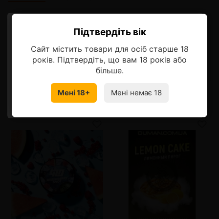
Описание
Підтвердіть вік
Ласкаво просимо!
Ананас, манго и дыня в невероятном тропическом
Сайт містить товари для осіб старше 18
сочетании.
Оберіть мову, на якій бажаєте
років. Підтвердіть, що вам 18 років або
продовжити
більше.
Мені 18+
Мені немає 18
УКРАЇНСЬКА
RU
Смотрите также