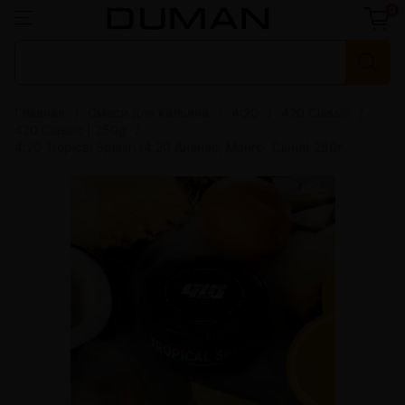
0
Главная
Смеси для кальяна
4:20
420 Classic
420 Classic | 250g
4:20 Tropical Splash (4:20 Ананас, Манго, Дыня) 250г