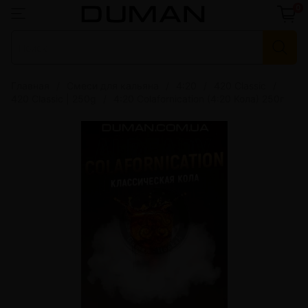
0
Главная
Смеси для кальяна
4:20
420 Classic
420 Classic | 250g
4:20 Colafornication (4:20 Кола) 250г