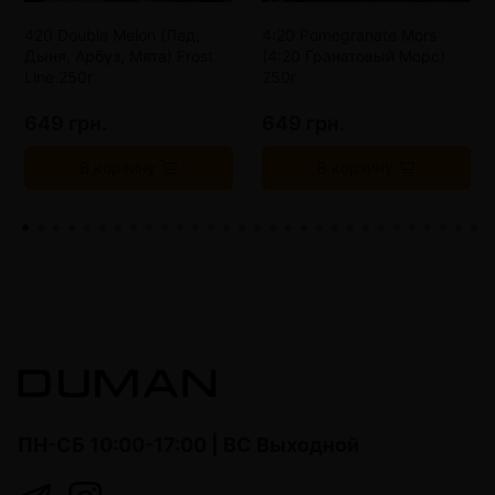
420 Double Melon (Лед,
4:20 Pomegranate Mors
Дыня, Арбуз, Мята) Frost
(4:20 Гранатовый Морс)
Line 250г
250г
649 грн.
649 грн.
В корзину
В корзину
ПН-СБ 10:00-17:00 | ВС Выходной