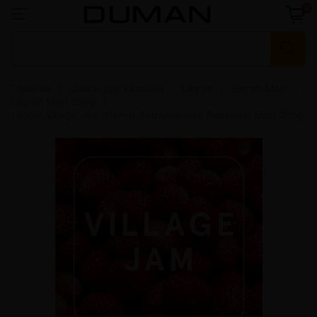
0
Главная
Смеси для кальяна
Lagom
Lagom Main
Lagom Main 250g
Lagom Village Jam (Лагом Земляничное Варенье) Main 250g