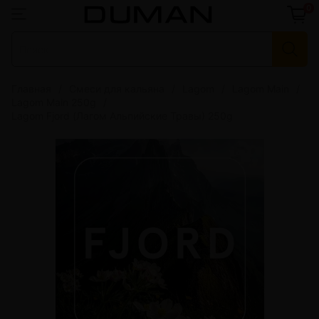
0
Главная
Смеси для кальяна
Lagom
Lagom Main
Lagom Main 250g
Lagom Fjord (Лагом Альпийские Травы) 250g