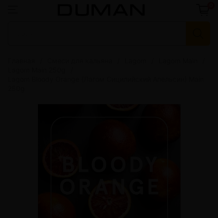
0
Главная
Смеси для кальяна
Lagom
Lagom Main
Lagom Main 250g
Lagom Bloody Orange (Лагом Сицилийский Апельсин) Main
250g