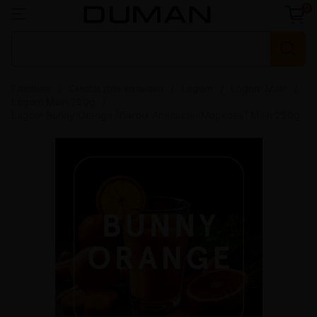
0
Главная
Смеси для кальяна
Lagom
Lagom Main
Lagom Main 250g
Lagom Bunny Orange (Лагом Апельсин Морковь) Main 250g