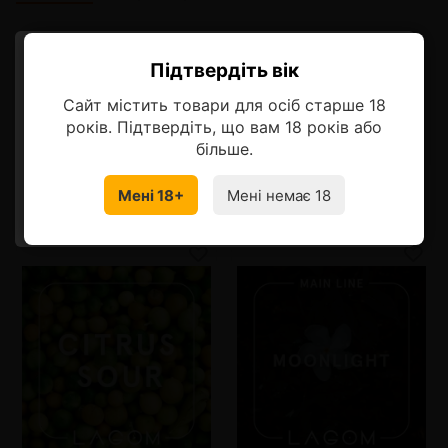
Описание
Підтвердіть вік
Ласкаво просимо!
Cладкий апельсин и насыщенная морковь – мягкий,
сочный и гармоничный вкус.
Сайт містить товари для осіб старше 18
Оберіть мову, на якій бажаєте
років. Підтвердіть, що вам 18 років або
продовжити
більше.
Мені 18+
Мені немає 18
УКРАЇНСЬКА
RU
Смотрите также