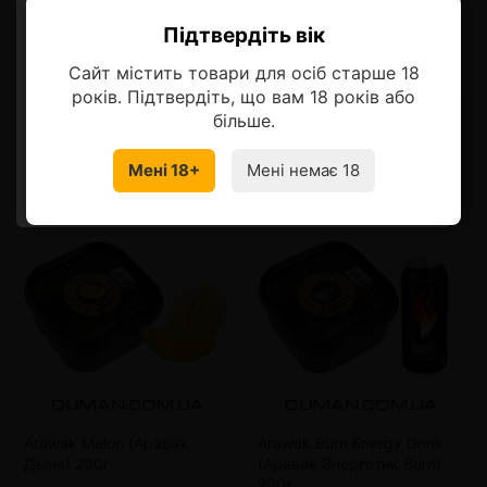
Описание
Підтвердіть вік
Ласкаво просимо!
Сайт містить товари для осіб старше 18
Оберіть мову, на якій бажаєте
років. Підтвердіть, що вам 18 років або
продовжити
більше.
Смотрите также
Мені 18+
Мені немає 18
УКРАЇНСЬКА
RU
Arawak Melon (Аравак
Arawak Burn Energy Drink
Дыня) 200г
(Аравак Энергетик Burn)
200г