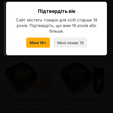
Підтвердіть вік
Описание
Ласкаво просимо!
Сайт містить товари для осіб старше 18
Оберіть мову, на якій бажаєте
років. Підтвердіть, що вам 18 років або
продовжити
більше.
Смотрите также
Мені 18+
Мені немає 18
УКРАЇНСЬКА
RU
Arawak Melon (Аравак
Arawak Burn Energy Drink