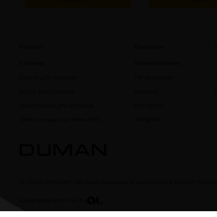
Каталог
Клиентам
Кальяны
Личный кабинет
Смеси для кальяна
Регистрация
Уголь для кальяна
Корзина
Аксессуары для кальяна
Instagram
Электронные системы POD
Telegram
© 2026 Интернет-магазин кальянов и аксессуаров Duman-Hooka
Developed with love by