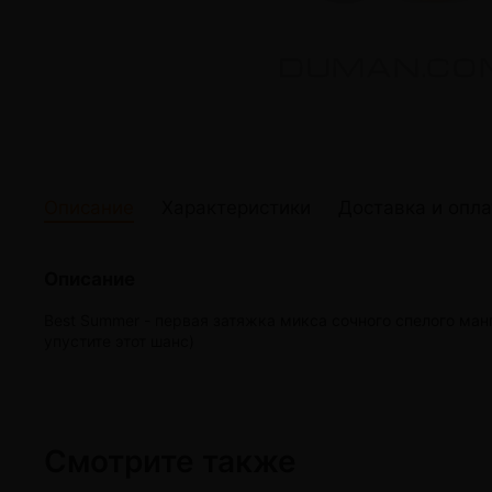
жидкости
Кокосовый уголь для кальяна
Elf Bar Электр
Ореховый уголь для кальяна
Жидкости для э
Прочие электр
Описание
Характеристики
Доставка и опла
Описание
Best Summer - первая затяжка микса сочного спелого ма
упустите этот шанс)
Смотрите также