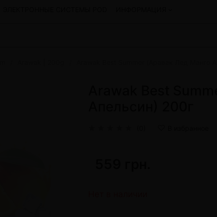
ЭЛЕКТРОННЫЕ СИСТЕМЫ POD
ИНФОРМАЦИЯ
um
Arawak | 200g
Arawak Best Summer (Аравак Лед Манго А
Смеси для кальяна
Hookah
Смеси со скидкой
Arawak Best Summe
okah
4:20
Апельсин) 200г
y
Arawak
Art • X
(0)
В избранное
Бестабачная смесь Bagator
Charisma
Creepy
559 грн.
Hookah
CULTt
Custom
Daim
Нет в наличии
Показать все
 системы POD и