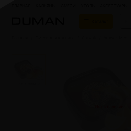
ГЛАВНАЯ
КАЛЬЯНЫ
СМЕСИ
УГОЛЬ
АКСЕССУАРЫ
Каталог
Главная
Смеси для кальяна
Arawak
Arawak Medi
Подарочные сертификаты
Кальяны
Кальяны Aroma 
Кальяны Sky Ho
Кальяны Ember
Кальяны Palka
Кальяны Gramm
Кальяны Yahya
Кальяны Sunrise
Кальяны Tiaga 
Кальяны Storm
Нет в наличии
Кальяны Gorilla
Показать все
Уголь для кальяна
Электронные