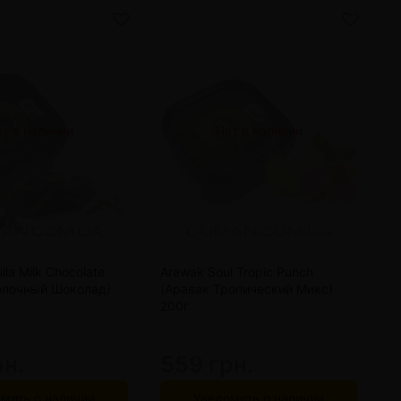
т в наличии
Нет в наличии
lla Milk Chocolate
Arawak Soul Tropic Punch
A
олочный Шоколад)
(Аравак Тропический Микс)
Я
200г
рн.
559 грн.
5
мить о наличии
Уведомить о наличии