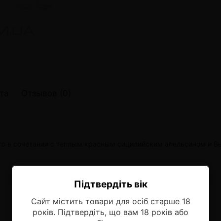
онные системы POD
лектронных систем
онные системы POD
та
Отзывов (0)
нго в сочетании с теплым красным сицилийским апельсином и В
Підтвердіть вік
Ласкаво просимо!
Сайт містить товари для осіб старше 18
Оберіть мову, на якій бажаєте
років. Підтвердіть, що вам 18 років або
продовжити