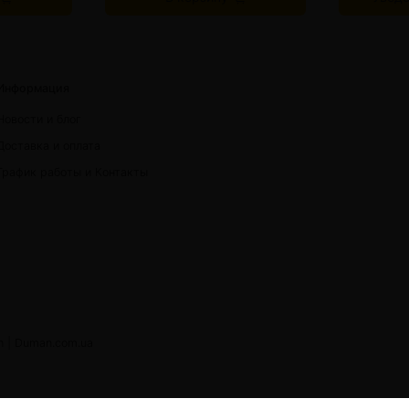
Информация
Новости и блог
Доставка и оплата
График работы и Контакты
h |
Duman.com.ua