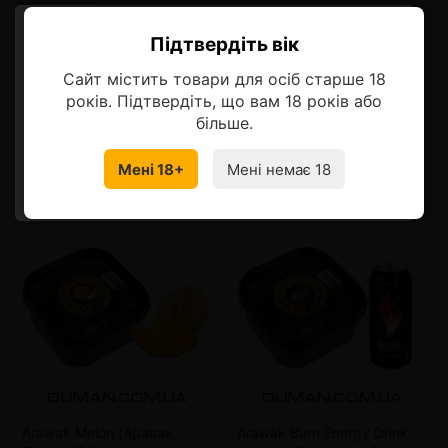
Підтвердіть вік
Описание
Ласкаво просимо!
Сайт містить товари для осіб старше 18
Оберіть мову, на якій бажаєте
років. Підтвердіть, що вам 18 років або
продовжити
більше.
Смотрите также
Мені 18+
Мені немає 18
УКРАЇНСЬКА
RU
Arawak Melon (Аравак
Arawak Burn Energy Drink