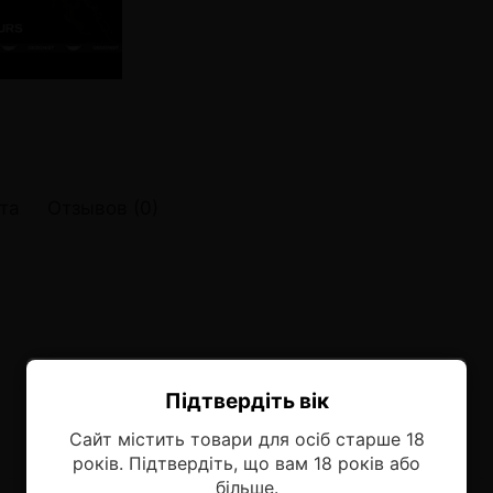
онные системы POD
лектронных систем
онные системы POD
та
Отзывов (0)
Підтвердіть вік
Ласкаво просимо!
Сайт містить товари для осіб старше 18
Оберіть мову, на якій бажаєте
років. Підтвердіть, що вам 18 років або
продовжити
більше.