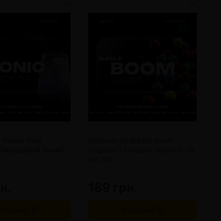
 Purple Tonic
Gedonist 09 Bubble Boom
G
Лавандовый Тоник)
(Гедонист Сладкая Жвачка) На
(
вес 50г
К
н.
189 грн.
9
 корзину
В корзину