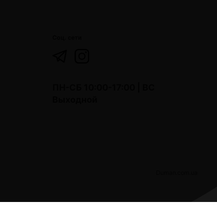
Соц. сети
ПН-СБ 10:00-17:00 | ВС
Выходной
Duman.com.ua