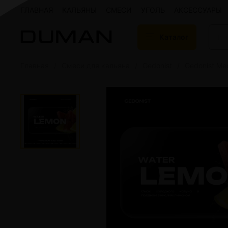
ГЛАВНАЯ
КАЛЬЯНЫ
СМЕСИ
УГОЛЬ
АКСЕССУАРЫ
Каталог
Главная
Смеси для кальяна
Gedonist
Gedonist Me
Подарочные сертификаты
Кальяны
Кальяны Aroma 
Кальяны Sky Ho
Кальяны Ember
Кальяны Palka
Кальяны Gramm
Кальяны Yahya
Кальяны Sunrise
Кальяны Tiaga 
Кальяны Storm
Кальяны Gorilla
Показать все
Уголь для кальяна
Электронные