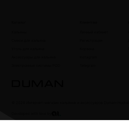
Каталог
Клиентам
Кальяны
Личный кабинет
Смеси для кальяна
Регистрация
Уголь для кальяна
Корзина
Аксессуары для кальяна
Instagram
Электронные системы POD
Telegram
© 2026 Интернет-магазин кальянов и аксессуаров Duman-Hooka
Developed with love by