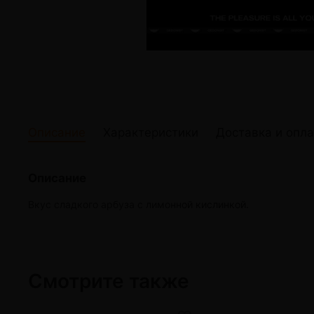
жидкости
Кокосовый уголь для кальяна
Elf Bar Электр
Ореховый уголь для кальяна
Жидкости для э
Прочие электр
Описание
Характеристики
Доставка и опла
Описание
Вкус сладкого арбуза с лимонной кислинкой.
Смотрите также