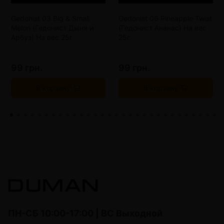
Gedonist 03 Big & Small
Gedonist 06 Pineapple Twist
Melon (Гедонист Дыня и
(Гедонист Ананас) На вес
Арбуз) На вес 25г
25г
99 грн.
99 грн.
В корзину
В корзину
ПН-СБ 10:00-17:00 | ВС Выходной