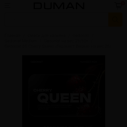
0
Главная
Смеси для кальяна
Gedonist
Gedonist Medium
Gedonist на вес 25/50г
Gedonist 05 Cherry Queen (Гедонист Вишня) На вес 25г