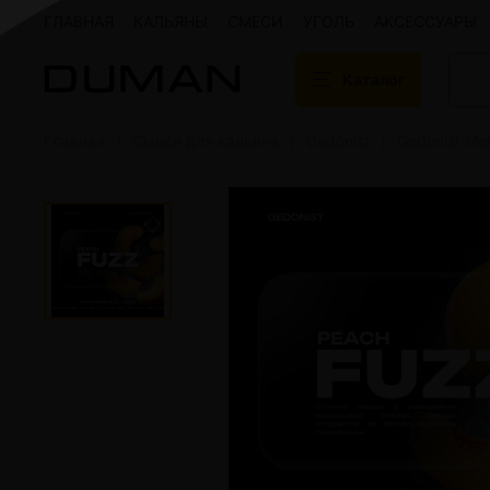
ГЛАВНАЯ
КАЛЬЯНЫ
СМЕСИ
УГОЛЬ
АКСЕССУАРЫ
Каталог
Главная
Смеси для кальяна
Gedonist
Gedonist Me
Подарочные сертификаты
Кальяны
Кальяны Aroma 
Кальяны Sky Ho
Кальяны Ember
Кальяны Palka
Кальяны Gramm
Кальяны Yahya
Кальяны Sunrise
Кальяны Tiaga 
Кальяны Storm
Кальяны Gorilla
Показать все
Уголь для кальяна
Электронные