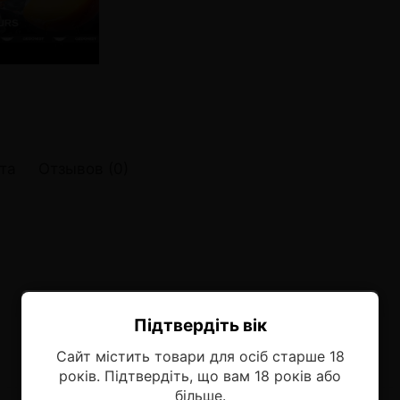
онные системы POD
лектронных систем
онные системы POD
та
Отзывов (0)
Підтвердіть вік
Ласкаво просимо!
Сайт містить товари для осіб старше 18
Оберіть мову, на якій бажаєте
років. Підтвердіть, що вам 18 років або
продовжити
більше.