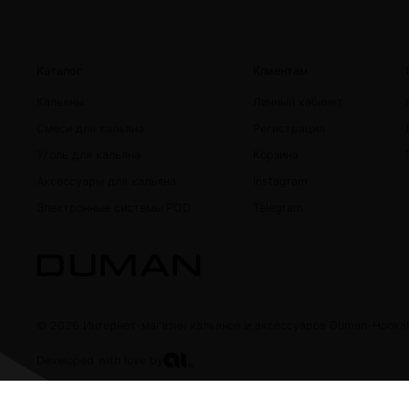
Каталог
Клиентам
Кальяны
Личный кабинет
Смеси для кальяна
Регистрация
Уголь для кальяна
Корзина
Аксессуары для кальяна
Instagram
Электронные системы POD
Telegram
© 2026 Интернет-магазин кальянов и аксессуаров Duman-Hooka
Developed with love by