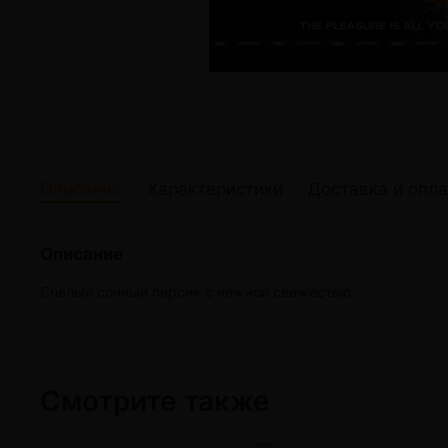
жидкости
Кокосовый уголь для кальяна
Elf Bar Электр
Ореховый уголь для кальяна
Жидкости для э
Прочие электр
Описание
Характеристики
Доставка и опла
Описание
Спелый сочный персик с нежной свежестью.
Смотрите также