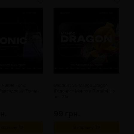
 Purple Tonic
Gedonist 35 Mango Dragon
G
Лавандовый Тоник)
(Гедонист Манго и Питайя) На
(
вес 25г
М
н.
99 грн.
9
 корзину
В корзину