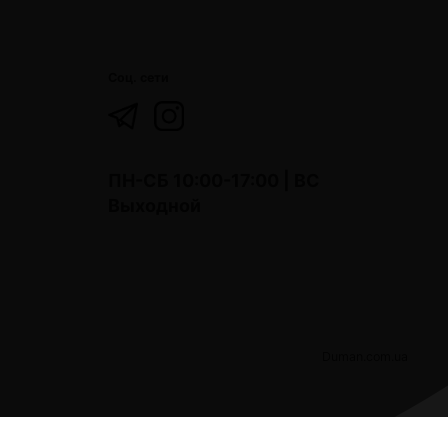
Соц. сети
ПН-СБ 10:00-17:00 | ВС
Выходной
Duman.com.ua