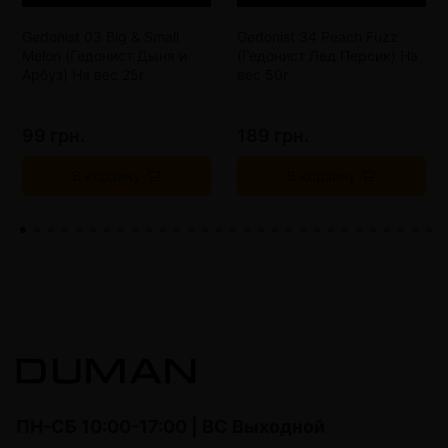
Gedonist 03 Big & Small
Gedonist 34 Peach Fuzz
Melon (Гедонист Дыня и
(Гедонист Лед Персик) На
Арбуз) На вес 25г
вес 50г
99 грн.
189 грн.
В корзину
В корзину
ПН-СБ 10:00-17:00 | ВС Выходной