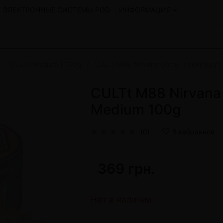
ЭЛЕКТРОННЫЕ СИСТЕМЫ POD
ИНФОРМАЦИЯ
CULTt Medium | 100g
CULTt M88 Nirvana (Культ Грейпфрут
Смеси для кальяна
Hookah
Смеси со скидкой
CULTt M88 Nirvana
okah
4:20
Medium 100g
y
Arawak
Art • X
(0)
В избранное
Бестабачная смесь Bagator
Charisma
Creepy
369 грн.
Hookah
CULTt
Custom
Daim
Нет в наличии
Показать все
 системы POD и