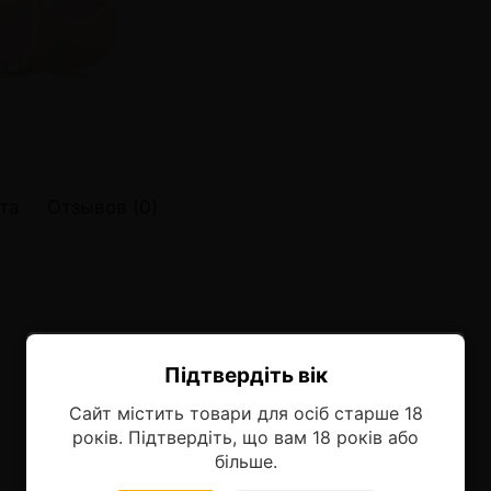
онные системы POD
лектронных систем
онные системы POD
та
Отзывов (0)
Підтвердіть вік
Ласкаво просимо!
Сайт містить товари для осіб старше 18
Оберіть мову, на якій бажаєте
років. Підтвердіть, що вам 18 років або
продовжити
більше.