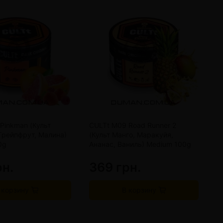
Pinkman (Культ
CULTt M09 Road Runner 2
C
Грейпфрут, Малина)
(Культ Манго, Маракуйя,
М
0g
Ананас, Ваниль) Medium 100g
M
рн.
369 грн.
3
 корзину
В корзину