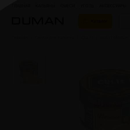
ГЛАВНАЯ
КАЛЬЯНЫ
СМЕСИ
УГОЛЬ
АКСЕССУАРЫ
Каталог
Главная
Смеси для кальяна
CULTt
CULTt Medium
Подарочные сертификаты
Кальяны
Кальяны Aroma 
Кальяны Sky Ho
Кальяны Ember
Кальяны Palka
Кальяны Gramm
Кальяны Yahya
Кальяны Sunrise
Кальяны Tiaga 
Кальяны Storm
Нет в наличии
Кальяны Gorilla
Показать все
Уголь для кальяна
Электронные