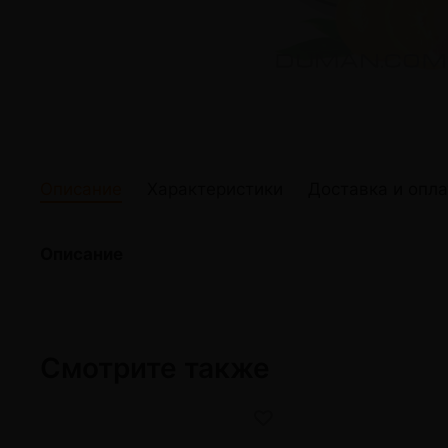
жидкости
Кокосовый уголь для кальяна
Elf Bar Электр
Ореховый уголь для кальяна
Жидкости для э
Прочие электр
Описание
Характеристики
Доставка и опла
Описание
Смотрите также