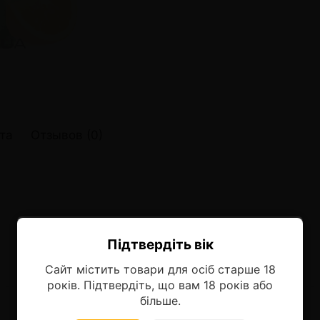
онные системы POD
лектронных систем
онные системы POD
та
Отзывов (0)
Підтвердіть вік
Ласкаво просимо!
Сайт містить товари для осіб старше 18
Оберіть мову, на якій бажаєте
років. Підтвердіть, що вам 18 років або
продовжити
більше.