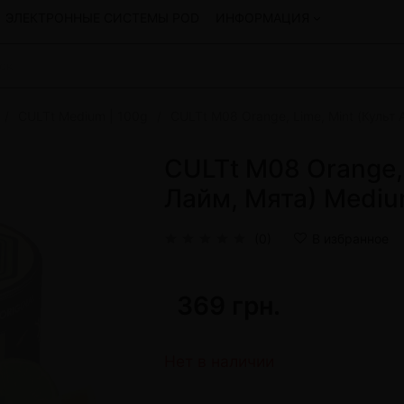
ЭЛЕКТРОННЫЕ СИСТЕМЫ POD
ИНФОРМАЦИЯ
CULTt Medium | 100g
CULTt M08 Orange, Lime, Mint (Культ
Смеси для кальяна
Hookah
Смеси со скидкой
CULTt M08 Orange, 
okah
4:20
Лайм, Мята) Mediu
y
Arawak
Art • X
(0)
В избранное
Бестабачная смесь Bagator
Charisma
Creepy
369 грн.
Hookah
CULTt
Custom
Daim
Нет в наличии
Показать все
 системы POD и