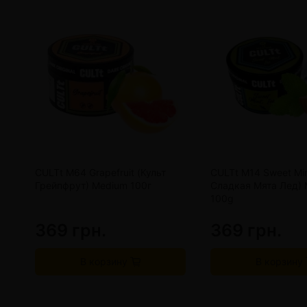
CULTt M64 Grapefruit (Культ
CULTt M14 Sweet Min
Грейпфрут) Medium 100г
Сладкая Мята Лед)
100g
369 грн.
369 грн.
В корзину
В корзину