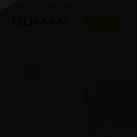
ГЛАВНАЯ
КАЛЬЯНЫ
СМЕСИ
УГОЛЬ
АКСЕССУАРЫ
Каталог
Главная
Смеси для кальяна
CULTt
CULTt Medium
Подарочные сертификаты
Кальяны
Кальяны Aroma 
Кальяны Sky Ho
Кальяны Ember
Кальяны Palka
Кальяны Gramm
Кальяны Yahya
Кальяны Sunrise
Кальяны Tiaga 
Кальяны Storm
Нет в наличии
Кальяны Gorilla
Показать все
Уголь для кальяна
Электронные