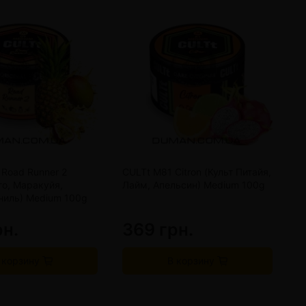
Road Runner 2
CULTt M81 Citron (Культ Питайя,
C
го, Маракуйя,
Лайм, Апельсин) Medium 100g
М
ниль) Medium 100g
M
рн.
369 грн.
3
 корзину
В корзину