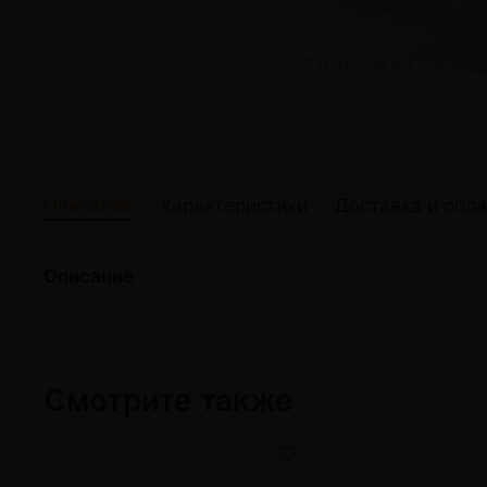
жидкости
Кокосовый уголь для кальяна
Elf Bar Электр
Ореховый уголь для кальяна
Жидкости для э
Прочие электр
Описание
Характеристики
Доставка и опла
Описание
Смотрите также