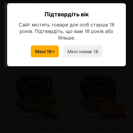
Описание
Підтвердіть вік
Ласкаво просимо!
Сайт містить товари для осіб старше 18
Оберіть мову, на якій бажаєте
років. Підтвердіть, що вам 18 років або
продовжити
більше.
Смотрите также
Мені 18+
Мені немає 18
УКРАЇНСЬКА
RU
CULTt M32 Robinson Crusoe
CULTt M22 Pinkman (Культ