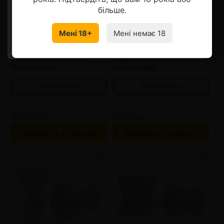
продовжити
більше.
от 3 шт
286 грн.
от 3 шт
245 грн.
Нет в наличии
Нет в наличии
от 6 шт
273 грн.
от 6 шт
231 грн.
Мені 18+
Мені немає 18
УКРАЇНСЬКА
RU
от 9 шт
260 грн.
от 9 шт
217 грн.
от 12 шт
247 грн.
от 12 шт
203 грн.
Чаша Gusto Bowls New
Чаша Gusto Bowls Turkish
Turkish Violet
v2.0 Vintage
Оптовые цены
Оптовые цены
299 грн.
259 грн.
Уведомить о наличии
Уведомить о наличии
от 3 шт
245 грн.
от 3 шт
286 грн.
Нет в наличии
Нет в наличии
от 6 шт
231 грн.
от 6 шт
273 грн.