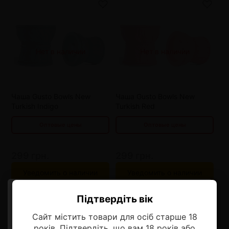
от 3 шт
286 грн.
от 3 шт
286 грн.
Нет в наличии
Нет в наличии
от 6 шт
273 грн.
от 6 шт
273 грн.
от 9 шт
260 грн.
от 9 шт
260 грн.
от 12 шт
247 грн.
от 12 шт
247 грн.
Чаша Gusto Bowls New
Чаша Gusto Bowls New
Turkish Indigo
Turkish Red
Оптовые цены
Оптовые цены
299 грн.
299 грн.
Уведомить о наличии
Уведомить о наличии
Підтвердіть вік
Ласкаво просимо!
Сайт містить товари для осіб старше 18
Оберіть мову, на якій бажаєте
років. Підтвердіть, що вам 18 років або