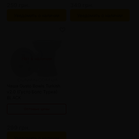
259 грн.
349 грн.
Уведомить о наличии
Уведомить о наличии
Нет в наличии
от 3 шт
286 грн.
от 6 шт
273 грн.
от 9 шт
260 грн.
Чаша Gusto Bowls Turkish
от 12 шт
247 грн.
v2.0 (Густо Болс Турка)
BLACK
Оптовые цены
299 грн.
Уведомить о наличии